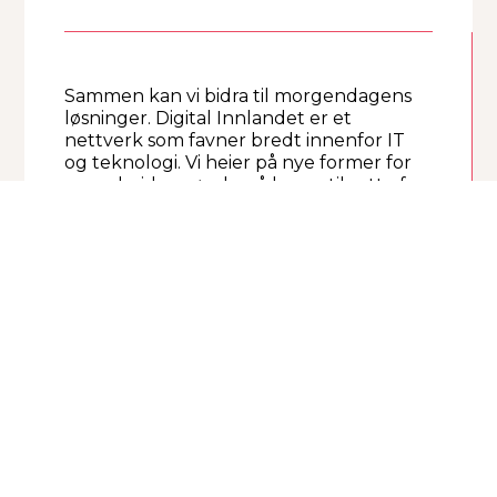
Sammen kan vi bidra til morgendagens
løsninger. Digital Innlandet er et
nettverk som favner bredt innenfor IT
og teknologi. Vi heier på nye former for
samarbeid, og ønsker å legge til rette for
mer utveksling av kunnskap og ideer.
LES MER
Sikkerhet har aldri vært mer aktuelt enn